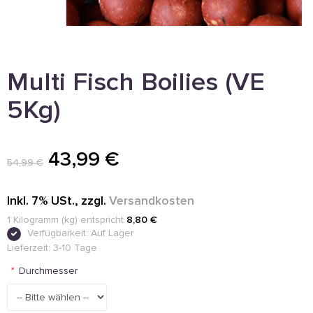
Multi Fisch Boilies (VE
5Kg)
43,99 €
54,99 €
Inkl. 7% USt.
,
zzgl.
Versandkosten
1 Kilogramm (kg) entspricht
8,80 €
Verfügbarkeit:
Auf Lager
Lieferzeit: 3-10 Tage
*
Durchmesser