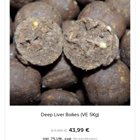
IN DEN WARENKORB
Deep Liver Boilies (VE 5Kg)
43,99 €
54,99 €
Inkl. 7% USt.
,
zzgl.
Versandkosten