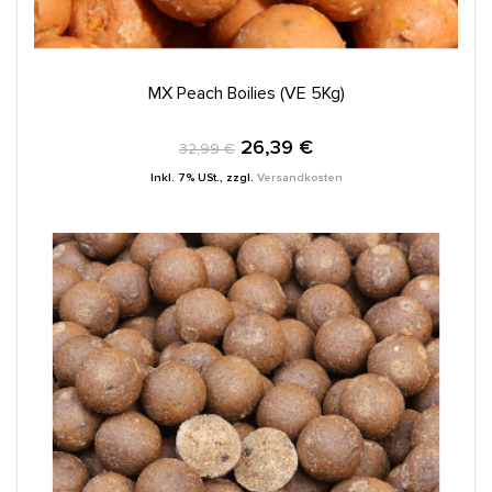
IN DEN WARENKORB
MX Peach Boilies (VE 5Kg)
26,39 €
32,99 €
Inkl. 7% USt.
,
zzgl.
Versandkosten