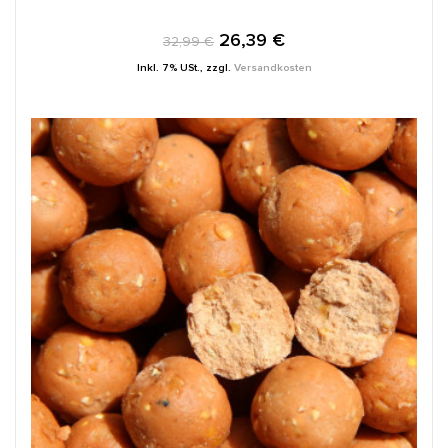
26,39 €
32,99 €
Inkl. 7% USt.
,
zzgl.
Versandkosten