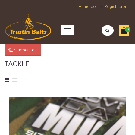
Anmelden
Registrieren
0
Sidebar Left
TACKLE