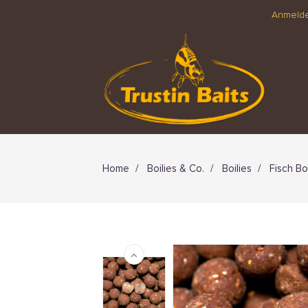
Anmeld
Home
Boilies & Co.
Boilies
Fisch Bo