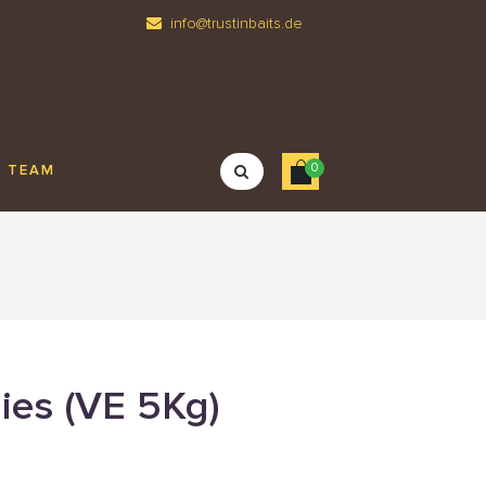
info@trustinbaits.de
0
TEAM
ies (VE 5Kg)