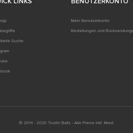
ICK LINKS
BENUTZERKONTO
map
Mein Benutzerkonto
begriffe
Bestellungen und Rücksendung
iterte Suche
agram
Tube
ebook
© 2014 - 2020 Trustin Baits - Alle Preise inkl. Mwst.