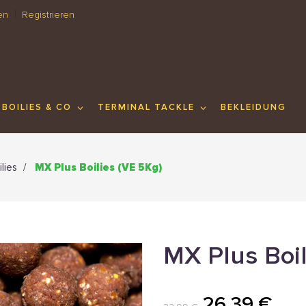
en
Registrieren
BOILIES & CO
TERMINAL TACKLE
BEKLEIDUNG
ilies
MX Plus Boilies (VE 5Kg)
MX Plus Boil
26,39 €