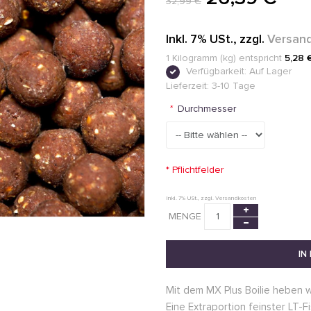
32,99 €
Inkl. 7% USt.
,
zzgl.
Versan
1 Kilogramm (kg) entspricht
5,28 
Verfügbarkeit:
Auf Lager
Lieferzeit: 3-10 Tage
*
Durchmesser
* Pflichtfelder
Inkl. 7% USt.
,
zzgl.
Versandkosten
MENGE
IN
Mit dem MX Plus Boilie heben wi
Eine Extraportion feinster LT-