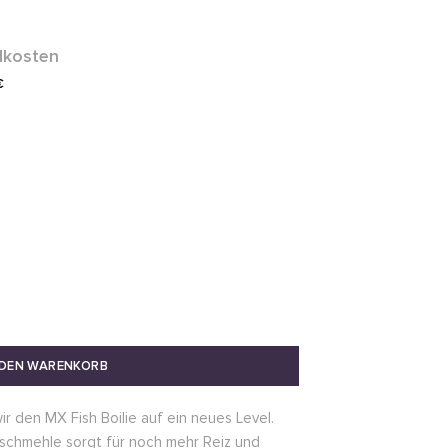
dkosten
€
 DEN WARENKORB
r den MX Fish Boilie auf ein neues Level.
Fischmehle sorgt für noch mehr Reiz und