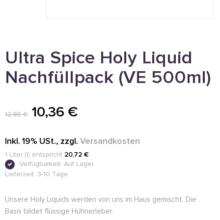
Ultra Spice Holy Liquid
Nachfüllpack (VE 500ml)
10,36 €
12,95 €
Inkl. 19% USt.
,
zzgl.
Versandkosten
1 Liter (l) entspricht
20,72 €
Verfügbarkeit:
Auf Lager
Lieferzeit: 3-10 Tage
Unsere Holy Liquids werden von uns im Haus gemischt. Die
Basis bildet flüssige Hühnerleber.