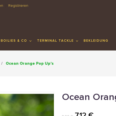
en
Registrieren
BOILIES & CO
TERMINAL TACKLE
BEKLEIDUNG
Ocean Orange Pop Up's
Ocean Oran
7,12 €