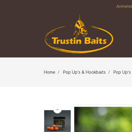
Anmeld
Home
Pop Up's & Hookbaits
Pop Up's