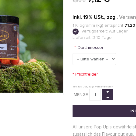
8,90 €
Inkl. 19% USt.
,
zzgl.
Versa
1 Kilogramm (kg) entspricht
71,20
Verfügbarkeit:
Auf Lager
Lieferzeit: 3-10 Tage
*
Durchmesser
* Pflichtfelder
Inkl. 19% USt.
,
zzgl.
Versandkosten
MENGE
IN
All unsere Pop Up's gewährlei
zusätzlich das Flavour gut aus.