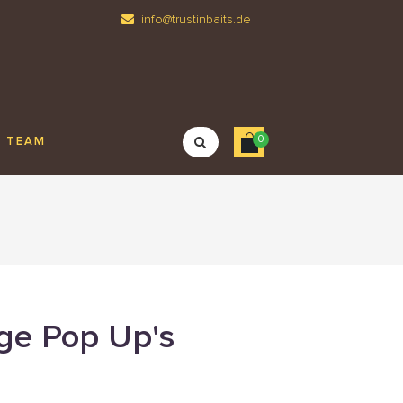
info@trustinbaits.de
0
TEAM
ge Pop Up's