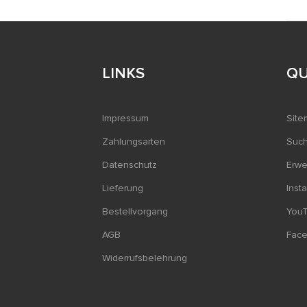
LINKS
QU
Impressum
Site
Zahlungsarten
Such
Datenschutz
Erwe
Lieferung
Inst
Bestellvorgang
You
AGB
Fac
Widerrufsbelehrung