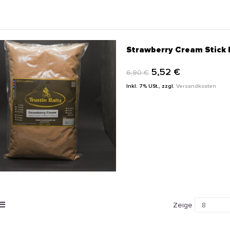
Strawberry Cream Stick 
5,52 €
6,90 €
Inkl. 7% USt.
,
zzgl.
Versandkosten
IN DEN WARENKORB
Zeige