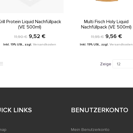
IN DEN WARENKORB
IN DEN WARENKORB
Krill Protein Liquid Nachfüllpack
Multi Fisch Holy Liquid
(VE 500ml)
Nachfüllpack (VE 500ml)
9,52 €
9,56 €
11,90 €
11,95 €
Inkl. 19% USt.
,
zzgl.
Versandkosten
Inkl. 19% USt.
,
zzgl.
Versandkosten
Zeige
ICK LINKS
BENUTZERKONTO
map
Mein Benutzerkonto