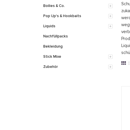
Schu
Boilies & Co.
zuka
Pop Up's & Hookbaits
werd
wegw
Liquids
verb
Nachfüllpacks
Prod
Liqu
Bekleidung
schü
Stick Mixe
Zubehör