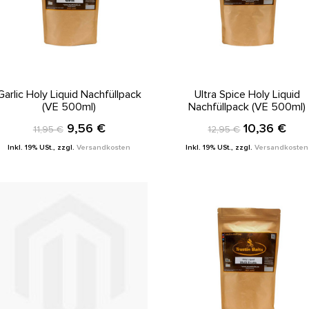
IN DEN WARENKORB
IN DEN WARENKORB
Garlic Holy Liquid Nachfüllpack
Ultra Spice Holy Liquid
(VE 500ml)
Nachfüllpack (VE 500ml)
9,56 €
10,36 €
11,95 €
12,95 €
Inkl. 19% USt.
,
zzgl.
Versandkosten
Inkl. 19% USt.
,
zzgl.
Versandkosten